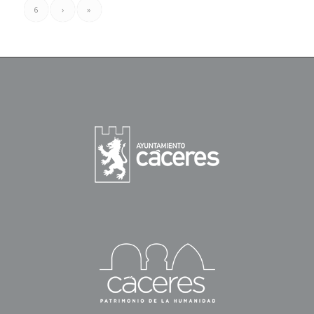
6
›
»