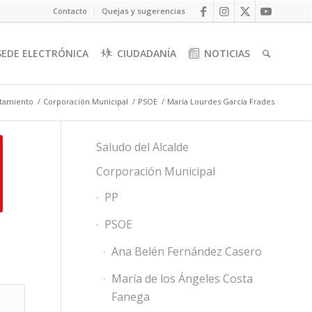
Contacto
Quejas y sugerencias
SEDE ELECTRÓNICA
CIUDADANÍA
NOTICIAS
ntamiento
/
Corporación Municipal
/
PSOE
/
María Lourdes García Frades
Saludo del Alcalde
Corporación Municipal
PP
PSOE
Ana Belén Fernández Casero
María de los Ángeles Costa
Fanega