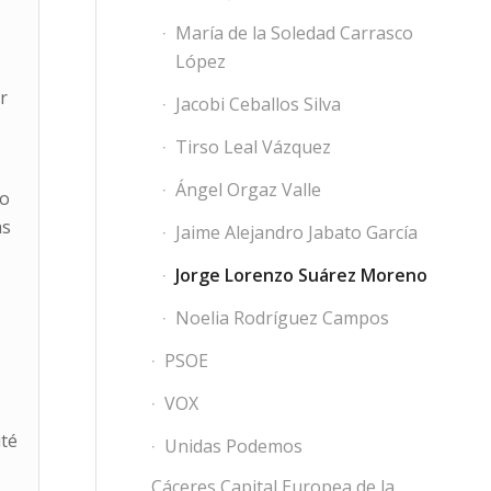
María de la Soledad Carrasco
López
r
Jacobi Ceballos Silva
Tirso Leal Vázquez
Ángel Orgaz Valle
io
as
Jaime Alejandro Jabato García
Jorge Lorenzo Suárez Moreno
Noelia Rodríguez Campos
PSOE
VOX
ité
Unidas Podemos
Cáceres Capital Europea de la