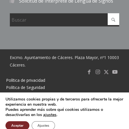
Solicitud de Intérprete de Lengua de Signos
Excmo. Ayuntamiento de Cáceres. Plaza Mayor, nº1 10003
Cáceres.
Link to
Link to
Link
Link t
Política de privacidad
Política de Seguridad
Facebook
Instagram
to X
Youtub
Política de cookies
Utilizamos cookies propias y de terceros para ofrecerte la mejor
Accesibilidad
experiencia en nuestra web.
Mapa del sitio
Puedes aprender más sobre qué cookies utilizamos o
desactivarlas en los
ajustes
.
Contacto
Buzón
Aceptar
Ajustes