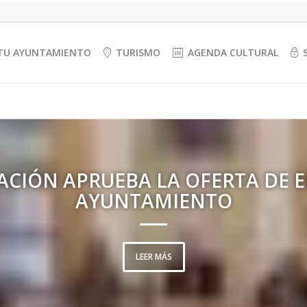
TU AYUNTAMIENTO
TURISMO
AGENDA CULTURAL
UESTRA SU APOYO A LOS TRABAJ
ACIÓN APRUEBA LA OFERTA DE 
 EMPRESA UNA NEGOCIACIÓN R
AYUNTAMIENTO
LEER MÁS
LEER MÁS