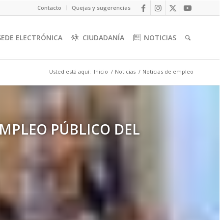
Contacto
Quejas y sugerencias
SEDE ELECTRÓNICA
CIUDADANÍA
NOTICIAS
Usted está aquí:
Inicio
/
Noticias
/
Noticias de empleo
ADORES DE ATENTO Y PIDE A
EMPLEO PÚBLICO DEL
EAL