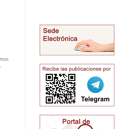
imos
o