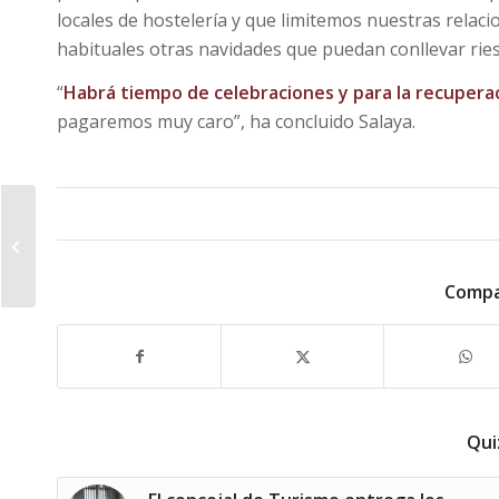
locales de hostelería y que limitemos nuestras relaci
habituales otras navidades que puedan conllevar rie
“
Habrá tiempo de celebraciones y para la recupera
pagaremos muy caro”, ha concluido Salaya.
El Ayuntamiento de
Cáceres no autorizará
actividades
extraordinarias en
Compa
Navidad...
Qui