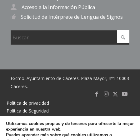
Acceso a la Información Pública
Solicitud de Intérprete de Lengua de Signos
Excmo. Ayuntamiento de Cáceres. Plaza Mayor, nº1 10003
Cáceres.
Link to
Link to
Link
Link t
Política de privacidad
Política de Seguridad
Facebook
Instagram
to X
Youtub
Política de cookies
Utilizamos cookies propias y de terceros para ofrecerte la mejor
Accesibilidad
experiencia en nuestra web.
Mapa del sitio
Puedes aprender más sobre qué cookies utilizamos o