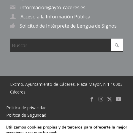
informacion@ayto-caceres.es
Acceso a la Información Pública
Solicitud de Intérprete de Lengua de Signos
Excmo. Ayuntamiento de Cáceres. Plaza Mayor, nº1 10003
Cáceres.
Link to
Link to
Link
Link t
Política de privacidad
Política de Seguridad
Facebook
Instagram
to X
Youtub
Política de cookies
Utilizamos cookies propias y de terceros para ofrecerte la mejor
Accesibilidad
experiencia en nuestra web.