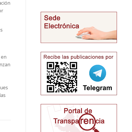
ación
or
as
 en
enzan
pues
las