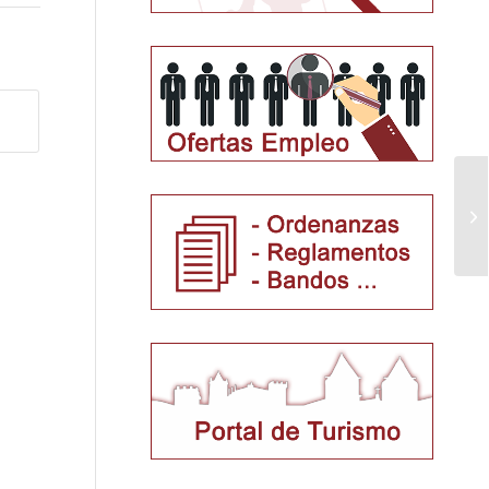
El
se