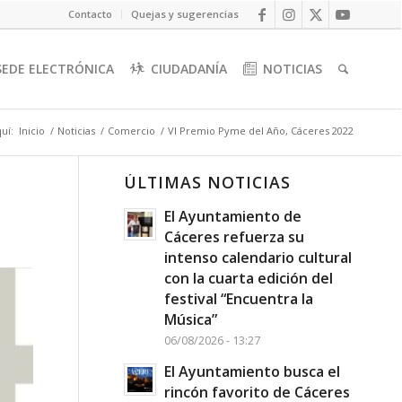
Contacto
Quejas y sugerencias
SEDE ELECTRÓNICA
CIUDADANÍA
NOTICIAS
uí:
Inicio
/
Noticias
/
Comercio
/
VI Premio Pyme del Año, Cáceres 2022
ÚLTIMAS NOTICIAS
El Ayuntamiento de
Cáceres refuerza su
intenso calendario cultural
con la cuarta edición del
festival “Encuentra la
Música”
06/08/2026 - 13:27
El Ayuntamiento busca el
rincón favorito de Cáceres