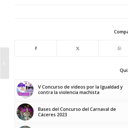
Compa
Se implanta un nuevo
módulo en la sede
electrónica para el
Qui
pago de tributos...
V Concurso de videos por la Igualdad y
contra la violencia machista
Bases del Concurso del Carnaval de
Cáceres 2023