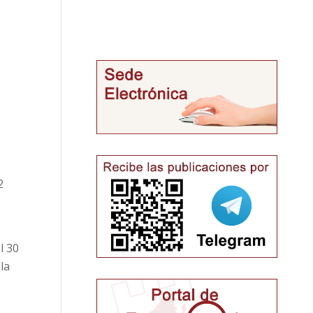
2
el
30
la