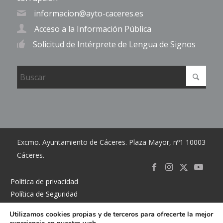
informacion@ayto-caceres.es
Acceso a la Información Pública
Solicitud de Intérprete de Lengua de Signos
Excmo. Ayuntamiento de Cáceres. Plaza Mayor, nº1 10003
Cáceres.
Link to
Link to
Link
Link t
Política de privacidad
Política de Seguridad
Facebook
Instagram
to X
Youtub
Política de cookies
Utilizamos cookies propias y de terceros para ofrecerte la mejor
Accesibilidad