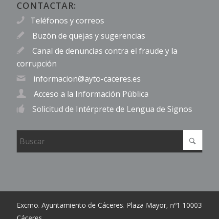
CONTACTAR:
Teléfonos y correos
Buzón de quejas y sugerencias
Canal de denuncias contra el fraude y la
corrupción
informacion@ayto-caceres.es
Acceso a la Información Pública
Solicitud de Intérprete de Lengua de Signos
Excmo. Ayuntamiento de Cáceres. Plaza Mayor, nº1 10003
Cáceres.