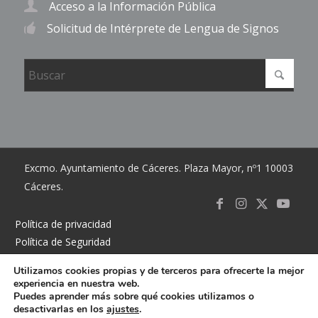
Acceso a la Información Pública
Solicitud de Intérprete de Lengua de Signos
Excmo. Ayuntamiento de Cáceres. Plaza Mayor, nº1 10003
Cáceres.
Link to
Link to
Link
Link t
Política de privacidad
Política de Seguridad
Facebook
Instagram
to X
Youtub
Política de cookies
Utilizamos cookies propias y de terceros para ofrecerte la mejor
Accesibilidad
experiencia en nuestra web.
Mapa del sitio
Puedes aprender más sobre qué cookies utilizamos o
desactivarlas en los
ajustes
.
Contacto