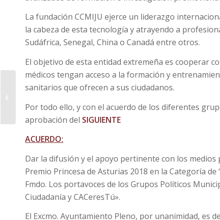
La fundación CCMIJU ejerce un liderazgo internaciona
la cabeza de esta tecnología y atrayendo a profesion
Sudáfrica, Senegal, China o Canadá entre otros.
El objetivo de esta entidad extremeña es cooperar co
médicos tengan acceso a la formación y entrenamient
Admitidos – Mercadillo
sanitarios que ofrecen a sus ciudadanos.
de artesanía en el
paseo de Cánovas –
Por todo ello, y con el acuerdo de los diferentes gru
Womad...
aprobación del
SIGUIENTE
ACUERDO:
Dar la difusión y el apoyo pertinente con los medios
Premio Princesa de Asturias 2018 en la Categoría de 
Fmdo. Los portavoces de los Grupos Políticos Municip
Ciudadanía y CACeresTú».
El Excmo. Ayuntamiento Pleno, por unanimidad, es dec