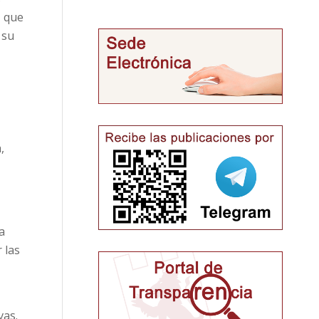
, que
 su
,
a
 las
vas.