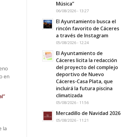
Música”
06/08/2026 - 13:27
El Ayuntamiento busca el
rincón favorito de Cáceres
a través de Instagram
05/08/2026 - 12:24
El Ayuntamiento de
Cáceres licita la redacción
del proyecto del complejo
leno
deportivo de Nuevo
to en
Cáceres-Casa Plata, que
incluirá la futura piscina
climatizada
al”
05/08/2026 - 11:56
Mercadillo de Navidad 2026
05/08/2026 - 11:21
 la
s