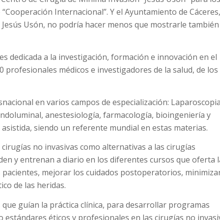
e “Cooperación Internacional”. Y el Ayuntamiento de Cáceres
a Jesús Usón, no podría hacer menos que mostrarle también
s dedicada a la investigación, formación e innovación en el
 profesionales médicos e investigadores de la salud, de los
snacional en varios campos de especialización: Laparoscopia
endoluminal, anestesiología, farmacología, bioingeniería y
n asistida, siendo un referente mundial en estas materias.
e cirugías no invasivas como alternativas a las cirugías
den y entrenan a diario en los diferentes cursos que oferta l
s pacientes, mejorar los cuidados postoperatorios, minimizar
ico de las heridas.
s que guían la práctica clínica, para desarrollar programas
stándares éticos y profesionales en las cirugías no invasi