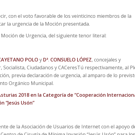
ir, con el voto favorable de los veinticinco miembros de la
car la urgencia de la Moción presentada.
 Moción de Urgencia, del siguiente tenor literal:
CAYETANO POLO
y
Dª
.
CONSUELO LÓPEZ
, concejales y
r, Socialista, Ciudadanos y CACeresTú respectivamente, al P
ón, previa declaración de urgencia, al amparo de lo previs
mento Orgánico Municipal.
sturias 2018 en la Categoría de “Cooperación Internacion
ón “Jesús Usón”
nte de la Asociación de Usuarios de Internet con el apoyo de
Centro de Cirugía de Mínima Invasión “Jesús Usón” para lo