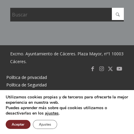
Excmo. Ayuntamiento de Cáceres. Plaza Mayor, nº1 10003
Cáceres.
Link to
Link to
Link
Link t
Política de privacidad
Política de Seguridad
Facebook
Instagram
to X
Youtub
Política de cookies
Utilizamos cookies propias y de terceros para ofrecerte la mejor
Accesibilidad
experiencia en nuestra web.
Mapa del sitio
Puedes aprender más sobre qué cookies utilizamos o
desactivarlas en los
ajustes
.
Contacto
Buzón
Aceptar
Ajustes