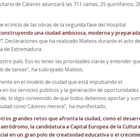
rsitario de Cáceres alcanzará las 711 camas, 25 quirófanos, 2
 el inicio de las obras de la segunda fase del Hospital
r construyendo una ciudad ambiciosa, moderna y preparad
s”.
Declaraciones que ha realizado
Mateos
durante el acto d
ta de Extremadura.
stro país. Eso es tener las prioridades claras y entender que
do de tareas”, ha subrayado Mateos.
ente en el modelo de ciudad que está impulsando el
 en los servicios públicos y la generación de oportunidades.
de, lo digo convencido de que todos debemos aportar y su
 ciudad como Cáceres merece”, ha manifestado.
tros grandes retos que afronta la ciudad, como el desarr
 aeródromo, la candidatura a Capital Europea de la Cultur
cial en un gran polo de creatividad educativa o el crecimi