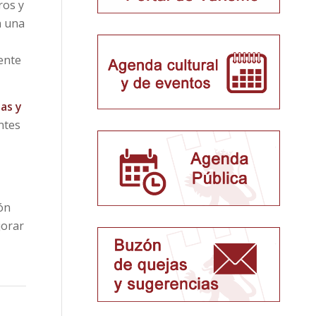
ros y
n una
ente
tas y
ntes
ón
jorar