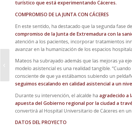
turístico que está experimentando Cáceres.
COMPROMISO DE LA JUNTA CON CÁCERES
En este sentido, ha destacado que la segunda fase de
compromiso de la Junta de Extremadura con la sanid
atención a los pacientes, incorporar tratamientos inno
avanzar en la humanización de los espacios hospitala
Cáceres coordina sus
Mateos ha subrayado además que las mejoras ya ejec
servicios ante la
modelo asistencial es una realidad tangible. “Cuando 
activación del periodo
consciente de que ya estábamos subiendo un pelda
de peligro alto...
seguimos escalando en calidad asistencial a un nive
Durante su intervención, el alcalde ha
agradecido a l
apuesta del Gobierno regional por la ciudad a travé
convertirá al Hospital Universitario de Cáceres en un
DATOS DEL PROYECTO