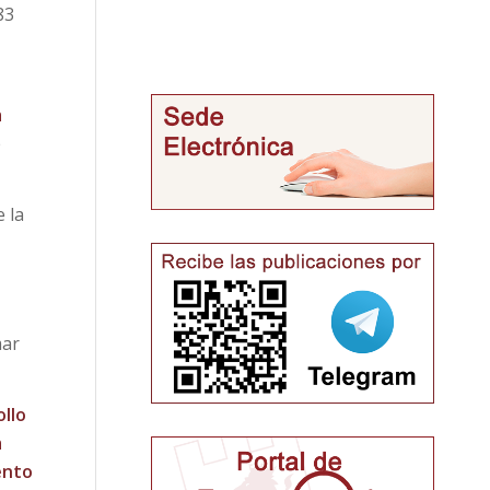
83
a
e
 la
mar
ollo
a
ento