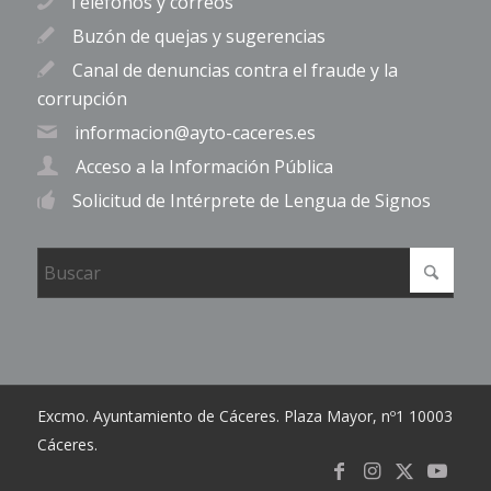
Teléfonos y correos
Buzón de quejas y sugerencias
Canal de denuncias contra el fraude y la
corrupción
informacion@ayto-caceres.es
Acceso a la Información Pública
Solicitud de Intérprete de Lengua de Signos
Excmo. Ayuntamiento de Cáceres. Plaza Mayor, nº1 10003
Cáceres.