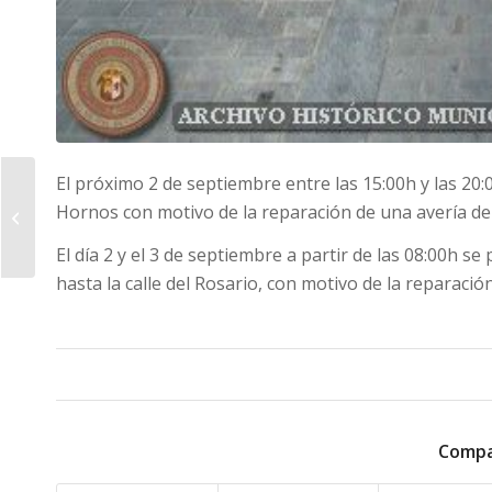
El próximo 2 de septiembre entre las 15:00h y las 20:0
Se clausura el
Hornos con motivo de la reparación de una avería de 
campamento ‘¿Te
apuntas? ¿Te vienes?’
El día 2 y el 3 de septiembre a partir de las 08:00h se
con una gran...
hasta la calle del Rosario, con motivo de la reparació
Compa