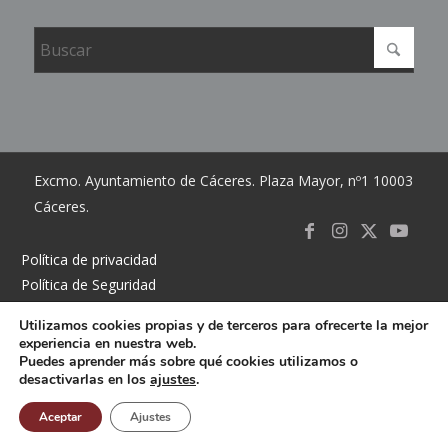
Excmo. Ayuntamiento de Cáceres. Plaza Mayor, nº1 10003
Cáceres.
Link to
Link to
Link
Link t
Política de privacidad
Política de Seguridad
Facebook
Instagram
to X
Youtub
Política de cookies
Utilizamos cookies propias y de terceros para ofrecerte la mejor
Accesibilidad
experiencia en nuestra web.
Mapa del sitio
Puedes aprender más sobre qué cookies utilizamos o
desactivarlas en los
ajustes
.
Contacto
Buzón
Aceptar
Ajustes