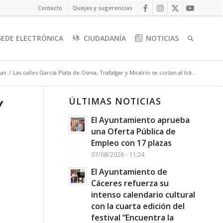
Contacto
Quejas y sugerencias
SEDE ELECTRÓNICA
CIUDADANÍA
NOTICIAS
ias
/
Las calles García Plata de Osma, Trafalgar y Miralrío se cortan al trá...
ÚLTIMAS NOTICIAS
Y
El Ayuntamiento aprueba
una Oferta Pública de
Empleo con 17 plazas
07/08/2026 - 11:24
El Ayuntamiento de
Cáceres refuerza su
intenso calendario cultural
con la cuarta edición del
festival “Encuentra la