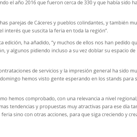
ando el año 2016 que fueron cerca de 330 y que había sido h
has parejas de Cáceres y pueblos colindantes, y también m
 interés que suscita la feria en toda la región”.
 edición, ha añadido, “y muchos de ellos nos han pedido q
ón, y algunos pidiendo incluso a su vez doblar su espacio de
ntrataciones de servicios y la impresión general ha sido m
 y domingo hemos visto gente esperando en los stands para 
 como hemos comprobado, con una relevancia a nivel regional
imas tendencias y propuestas muy atractivas para ese día ta
 feria sino con otras acciones, para que siga creciendo y cr