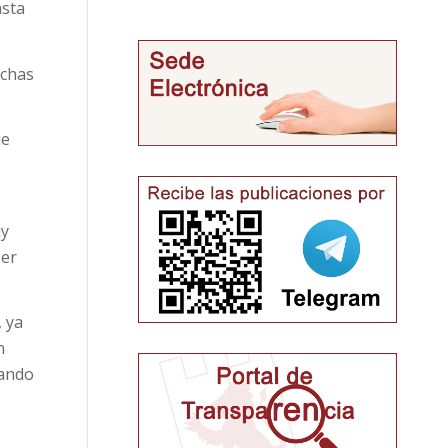
asta
uchas
ue
uy
ser
, ya
n
eando