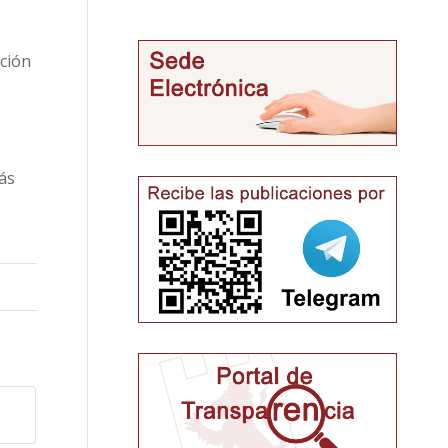
ación
ás