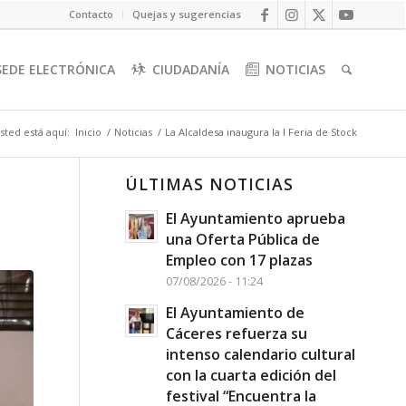
Contacto
Quejas y sugerencias
SEDE ELECTRÓNICA
CIUDADANÍA
NOTICIAS
sted está aquí:
Inicio
/
Noticias
/
La Alcaldesa inaugura la I Feria de Stock
ÚLTIMAS NOTICIAS
El Ayuntamiento aprueba
una Oferta Pública de
Empleo con 17 plazas
07/08/2026 - 11:24
El Ayuntamiento de
Cáceres refuerza su
intenso calendario cultural
con la cuarta edición del
festival “Encuentra la