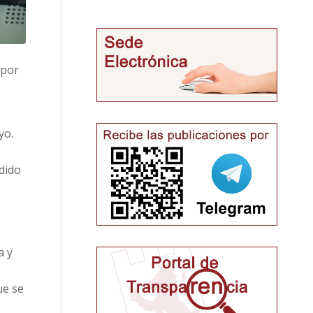
 por
yo.
dido
a y
ue se