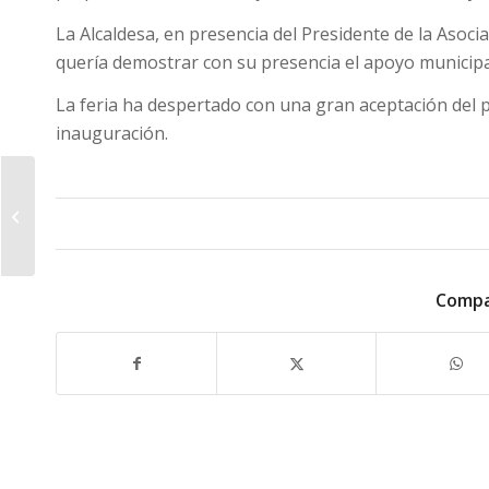
La Alcaldesa, en presencia del Presidente de la Asoci
quería demostrar con su presencia el apoyo municipa
La feria ha despertado con una gran aceptación del pú
inauguración.
Doctor Fleming y la
Plaza de Albatros
estarán unidos por
una nueva escaler...
Compa