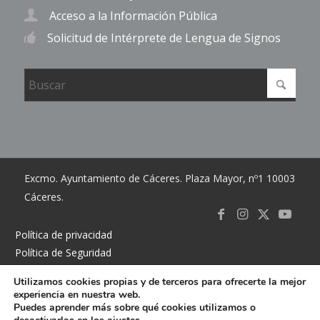
Acceso a la Información Pública
Solicitud de Intérprete de Lengua de Signos
Excmo. Ayuntamiento de Cáceres. Plaza Mayor, nº1 10003
Cáceres.
Link to
Link to
Link
Link t
Política de privacidad
Política de Seguridad
Facebook
Instagram
to X
Youtub
Política de cookies
Utilizamos cookies propias y de terceros para ofrecerte la mejor
Accesibilidad
experiencia en nuestra web.
Mapa del sitio
Puedes aprender más sobre qué cookies utilizamos o