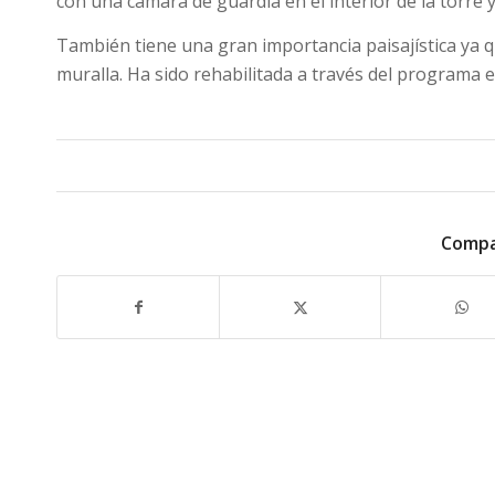
con una cámara de guardia en el interior de la torre 
También tiene una gran importancia paisajística ya qu
muralla. Ha sido rehabilitada a través del programa e
Compa