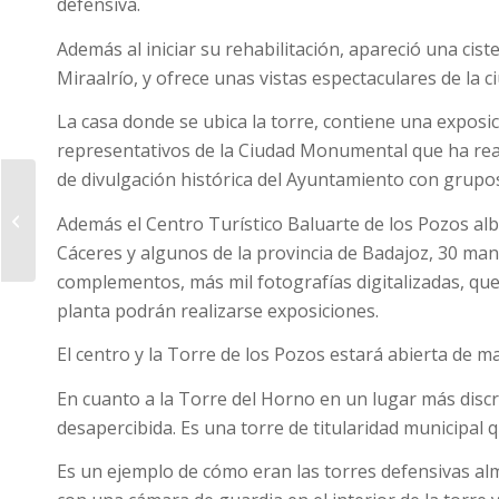
defensiva.
Además al iniciar su rehabilitación, apareció una cis
Miraalrío, y ofrece unas vistas espectaculares de la c
La casa donde se ubica la torre, contiene una expo
representativos de la Ciudad Monumental que ha real
de divulgación histórica del Ayuntamiento con grupo
La Junta Local de
Seguridad acuerda
Además el Centro Turístico Baluarte de los Pozos alb
incentivar la
Cáceres y algunos de la provincia de Badajoz, 30 man
coordinación entre sus
complementos, más mil fotografías digitalizadas, q
m...
planta podrán realizarse exposiciones.
El centro y la Torre de los Pozos estará abierta de m
En cuanto a la Torre del Horno en un lugar más discr
desapercibida. Es una torre de titularidad municipal q
Es un ejemplo de cómo eran las torres defensivas al