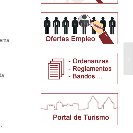
tema
da
ta