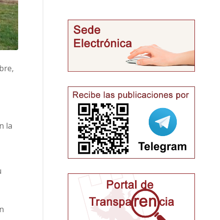
bre,
n la
u
ón