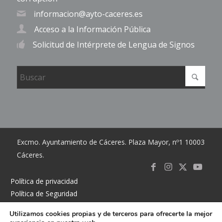
informacion@ayto-caceres.es
Acceso a la Información Pública
Solicitud de Intérprete de Lengua de Signos
Excmo. Ayuntamiento de Cáceres. Plaza Mayor, nº1 10003
Cáceres.
Link to
Link to
Link
Link t
Política de privacidad
Política de Seguridad
Facebook
Instagram
to X
Youtub
Política de cookies
Utilizamos cookies propias y de terceros para ofrecerte la mejor
Accesibilidad