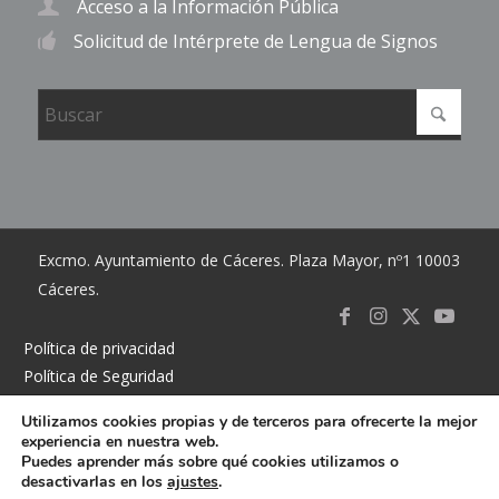
Acceso a la Información Pública
Solicitud de Intérprete de Lengua de Signos
Excmo. Ayuntamiento de Cáceres. Plaza Mayor, nº1 10003
Cáceres.
Link to
Link to
Link
Link t
Política de privacidad
Política de Seguridad
Facebook
Instagram
to X
Youtub
Política de cookies
Utilizamos cookies propias y de terceros para ofrecerte la mejor
Accesibilidad
experiencia en nuestra web.
Mapa del sitio
Puedes aprender más sobre qué cookies utilizamos o
desactivarlas en los
ajustes
.
Contacto