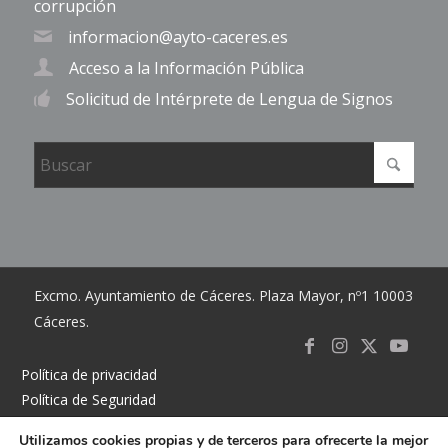
corrupción
informacion@ayto-caceres.es
Acceso a la Información Pública
Solicitud de Intérprete de Lengua de Signos
Excmo. Ayuntamiento de Cáceres. Plaza Mayor, nº1 10003
Cáceres.
Link to
Link to
Link
Link t
Política de privacidad
Política de Seguridad
Facebook
Instagram
to X
Youtub
Política de cookies
Utilizamos cookies propias y de terceros para ofrecerte la mejor