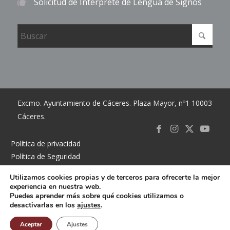
Solicitud de Intérprete de Lengua de Signos
Excmo. Ayuntamiento de Cáceres. Plaza Mayor, nº1 10003
Cáceres.
Link to
Link to
Link
Link t
Política de privacidad
Política de Seguridad
Facebook
Instagram
to X
Youtub
Política de cookies
Utilizamos cookies propias y de terceros para ofrecerte la mejor
Accesibilidad
experiencia en nuestra web.
Mapa del sitio
Puedes aprender más sobre qué cookies utilizamos o
desactivarlas en los
ajustes
.
Contacto
Buzón
Aceptar
Ajustes