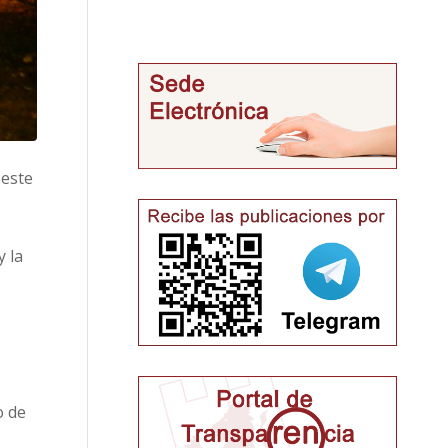
 este
y la
o de