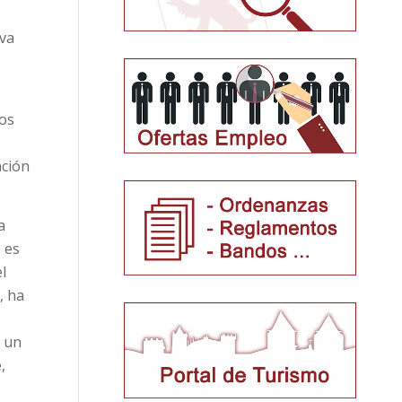
eva
mos
ación
a
 es
l
, ha
y un
,