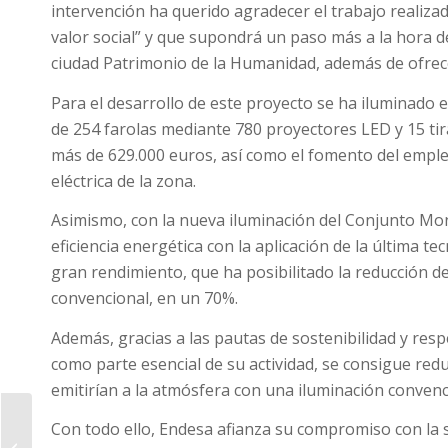
intervención ha querido agradecer el trabajo realiz
valor social” y que supondrá un paso más a la hora de
ciudad Patrimonio de la Humanidad, además de ofrec
Para el desarrollo de este proyecto se ha iluminado
de 254 farolas mediante 780 proyectores LED y 15 ti
más de 629.000 euros, así como el fomento del empleo
eléctrica de la zona.
Asimismo, con la nueva iluminación del Conjunto Mon
eficiencia energética con la aplicación de la última te
gran rendimiento, que ha posibilitado la reducción d
convencional, en un 70%.
Además, gracias a las pautas de sostenibilidad y re
como parte esencial de su actividad, se consigue red
emitirían a la atmósfera con una iluminación convenc
Una ruta guiada
Con todo ello, Endesa afianza su compromiso con la 
recorre el paleolítico