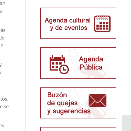
ran
a
ias
de
ón
y
y
tos,
e se
El
os
te