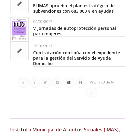
El IMAS aprueba el plan estratégico de
subvenciones con 683.000 € en ayudas
06/02/2017
V Jornadas de autoprotección personal
para mujeres
26/01/2017
Contratación continúa con el expediente
para la gestión del Servicio de Ayuda
Domicilio
Página 63 de 64
«
‹
61
62
63
64
›
Instituto Municipal de Asuntos Sociales (IMAS),