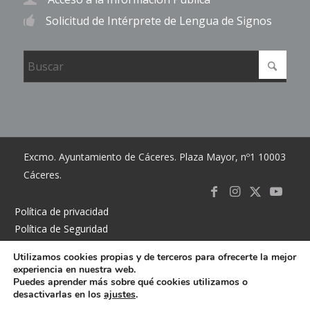
Solicitud de Intérprete de Lengua de Signos
Excmo. Ayuntamiento de Cáceres. Plaza Mayor, nº1 10003
Cáceres.
Link to
Link to
Link
Link t
Política de privacidad
Política de Seguridad
Facebook
Instagram
to X
Youtub
Política de cookies
Utilizamos cookies propias y de terceros para ofrecerte la mejor
Accesibilidad
experiencia en nuestra web.
Mapa del sitio
Puedes aprender más sobre qué cookies utilizamos o
desactivarlas en los
ajustes
.
Contacto