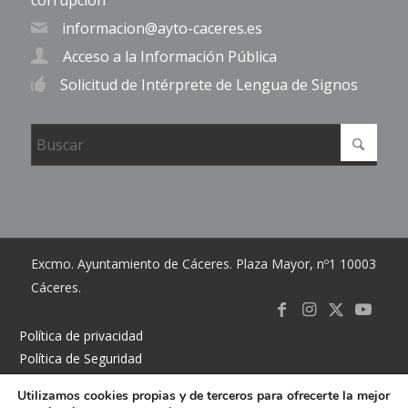
corrupción
informacion@ayto-caceres.es
Acceso a la Información Pública
Solicitud de Intérprete de Lengua de Signos
Excmo. Ayuntamiento de Cáceres. Plaza Mayor, nº1 10003
Cáceres.
Link to
Link to
Link
Link t
Política de privacidad
Política de Seguridad
Facebook
Instagram
to X
Youtub
Política de cookies
Utilizamos cookies propias y de terceros para ofrecerte la mejor
Accesibilidad