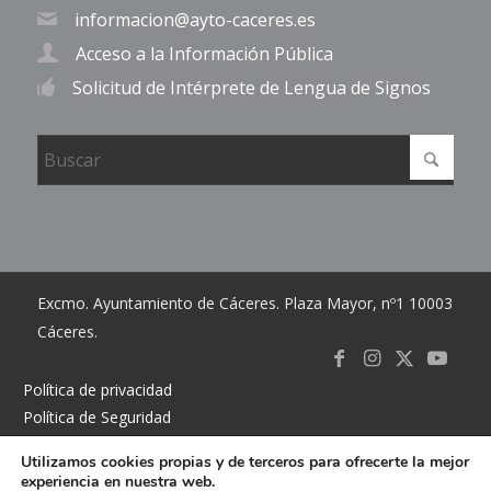
informacion@ayto-caceres.es
Acceso a la Información Pública
Solicitud de Intérprete de Lengua de Signos
Excmo. Ayuntamiento de Cáceres. Plaza Mayor, nº1 10003
Cáceres.
Link to
Link to
Link
Link t
Política de privacidad
Política de Seguridad
Facebook
Instagram
to X
Youtub
Política de cookies
Utilizamos cookies propias y de terceros para ofrecerte la mejor
Accesibilidad
experiencia en nuestra web.