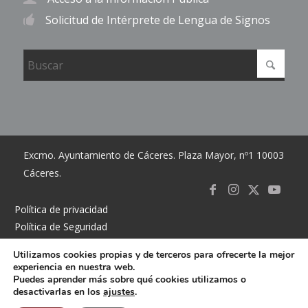
Solicitud de Intérprete de Lengua de Signos
Excmo. Ayuntamiento de Cáceres. Plaza Mayor, nº1 10003
Cáceres.
Link to
Link to
Link
Link t
Política de privacidad
Política de Seguridad
Facebook
Instagram
to X
Youtub
Política de cookies
Utilizamos cookies propias y de terceros para ofrecerte la mejor
Accesibilidad
experiencia en nuestra web.
Mapa del sitio
Puedes aprender más sobre qué cookies utilizamos o
desactivarlas en los
ajustes
.
Contacto