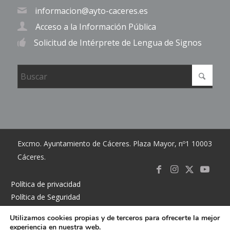
informacion@ayto-caceres.es
Acceso a la Información Pública
Solicitud de Intérprete de Lengua de Signos
Excmo. Ayuntamiento de Cáceres. Plaza Mayor, nº1 10003
Cáceres.
Link to
Link to
Link
Link t
Política de privacidad
Política de Seguridad
Facebook
Instagram
to X
Youtub
Política de cookies
Utilizamos cookies propias y de terceros para ofrecerte la mejor
Accesibilidad
experiencia en nuestra web.