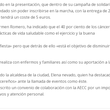
ado en la presentación, que dentro de su campaña de solidar
dado sin poder inscribirse en la marcha, con la entrega de 
a tendrá un coste de 5 euros.
armen Romero, ha indicado que el 40 por ciento de los cánce
ticas de vida saludable como el ejercicio y la buena
sta» pero que detrás de ello «está el objetivo de disminuir
realiza con enfermos y familiares así como su aportación a l
o la alcaldesa de la ciudad, Elena nevado, quien ha destacad
 cacereños» ante la llamada de eventos como éste.
scrito un convenio de colaboración con la AECC por un imp
ivos y atención personal.