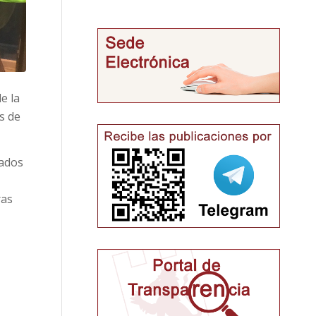
e la
s de
gados
ras