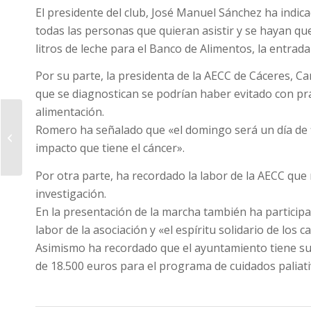
El presidente del club, José Manuel Sánchez ha indic
todas las personas que quieran asistir y se hayan que
litros de leche para el Banco de Alimentos, la entrad
Por su parte, la presidenta de la AECC de Cáceres, C
que se diagnostican se podrían haber evitado con prác
alimentación.
El Grupo de Ciudades
Romero ha señalado que «el domingo será un día de fie
Patrimonio de la
Humanidad pone en
impacto que tiene el cáncer».
valor el bajo índice...
Por otra parte, ha recordado la labor de la AECC que 
investigación.
En la presentación de la marcha también ha participad
labor de la asociación y «el espíritu solidario de los
Asimismo ha recordado que el ayuntamiento tiene su
de 18.500 euros para el programa de cuidados paliat