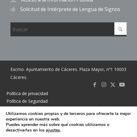
Solicitud de Intérprete de Lengua de Signos
Excmo. Ayuntamiento de Cáceres. Plaza Mayor, nº1 10003
Cáceres.
Link to
Link to
Link
Link t
Política de privacidad
Política de Seguridad
Facebook
Instagram
to X
Youtub
Política de cookies
Utilizamos cookies propias y de terceros para ofrecerte la mejor
Accesibilidad
experiencia en nuestra web.
Mapa del sitio
Puedes aprender más sobre qué cookies utilizamos o
desactivarlas en los
ajustes
.
Contacto