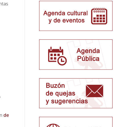
ntas
o
án
de