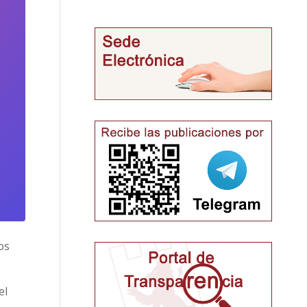
os
el