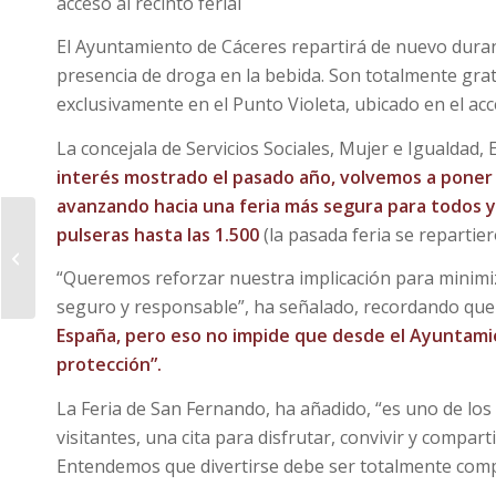
acceso al recinto ferial
El Ayuntamiento de Cáceres repartirá de nuevo duran
presencia de droga en la bebida. Son totalmente grat
exclusivamente en el Punto Violeta, ubicado en el acce
La concejala de Servicios Sociales, Mujer e Igualdad,
interés mostrado el pasado año, volvemos a poner 
avanzando hacia una feria más segura para todos y
pulseras hasta las 1.500
(la pasada feria se repartier
Bando desbroce y
limpieza de terrenos
“Queremos reforzar nuestra implicación para minimiz
seguro y responsable”, ha señalado, recordando qu
España, pero eso no impide que desde el Ayuntam
protección”.
La Feria de San Fernando, ha añadido, “es uno de l
visitantes, una cita para disfrutar, convivir y compar
Entendemos que divertirse debe ser totalmente compat