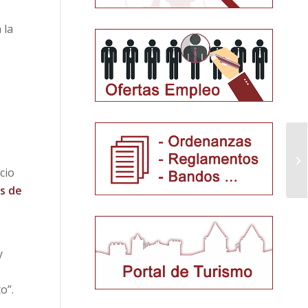
 la
cio
s de
y
o”.