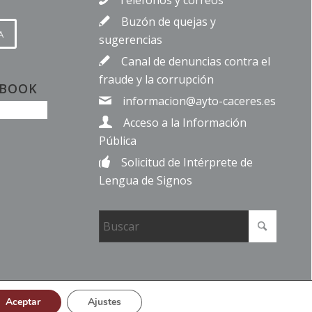
Teléfonos y correos
Buzón de quejas y
A
sugerencias
Canal de denuncias contra el
fraude y la corrupción
EBOOK
informacion@ayto-caceres.es
Acceso a la Información
Pública
Solicitud de Intérprete de
Lengua de Signos
Aceptar
Ajustes
ilidad
Mapa del sitio
Contacto
Buzón