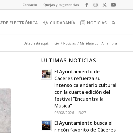
Contacto
Quejas y sugerencias
SEDE ELECTRÓNICA
CIUDADANÍA
NOTICIAS
Usted está aquí:
Inicio
/
Noticias
/
Maridaje con Alhambra
ÚLTIMAS NOTICIAS
El Ayuntamiento de
Cáceres refuerza su
intenso calendario cultural
con la cuarta edición del
festival “Encuentra la
Música”
06/08/2026 - 13:27
El Ayuntamiento busca el
rincón favorito de Cáceres