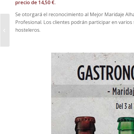
precio de 14,50 €.
Se otorgará el reconocimiento al Mejor Maridaje Alh
Profesional. Los clientes podrán participar en vario
Proceso participativo: Ordenanza
hosteleros.
reguladora informe de evaluación
de edifi...