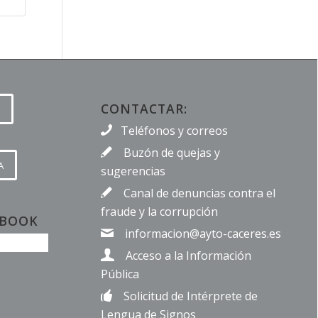
CONTACTAR:
Teléfonos y correos
Buzón de quejas y
A
sugerencias
Canal de denuncias contra el
fraude y la corrupción
EBOOK
informacion@ayto-caceres.es
Acceso a la Información
Pública
Solicitud de Intérprete de
Lengua de Signos