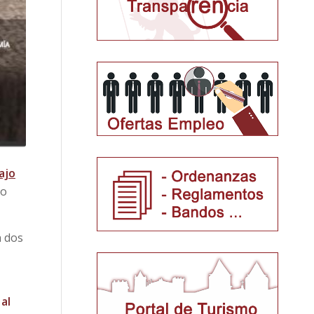
ajo
po
n dos
al