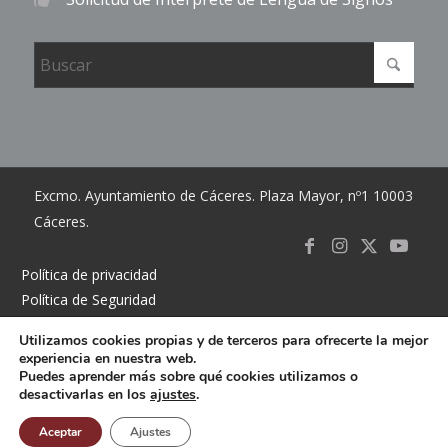
Excmo. Ayuntamiento de Cáceres. Plaza Mayor, nº1 10003
Cáceres.
Link to
Link to
Link
Link t
Política de privacidad
Política de Seguridad
Facebook
Instagram
to X
Youtub
Política de cookies
Utilizamos cookies propias y de terceros para ofrecerte la mejor
Accesibilidad
experiencia en nuestra web.
Mapa del sitio
Puedes aprender más sobre qué cookies utilizamos o
desactivarlas en los
ajustes
.
Contacto
Buzón
Aceptar
Ajustes