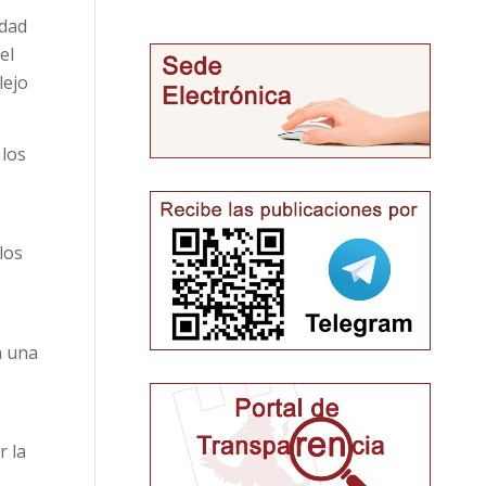
idad
el
lejo
 los
los
a una
r la