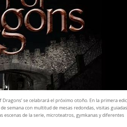
 of Dragons’ se celabrará el próximo otoño. En la primera edi
n de semana con multitud de mesas redondas, visitas guiada
as escenas de la serie, microteatros, gymkanas y diferentes