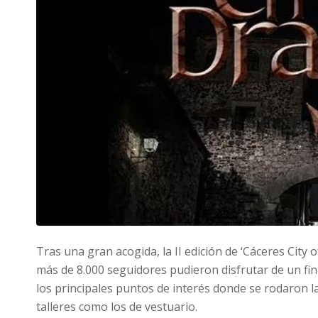
Tras una gran acogida, la II edición de ‘Cáceres City
más de 8.000 seguidores pudieron disfrutar de un fi
los principales puntos de interés donde se rodaron l
talleres como los de vestuario.