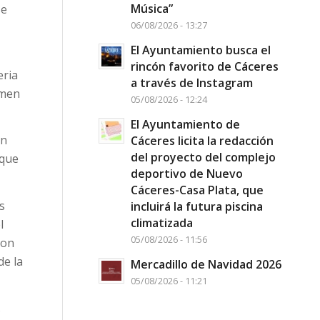
Música”
se
06/08/2026 - 13:27
El Ayuntamiento busca el
rincón favorito de Cáceres
eria
a través de Instagram
rmen
05/08/2026 - 12:24
El Ayuntamiento de
án
Cáceres licita la redacción
del proyecto del complejo
 que
deportivo de Nuevo
Cáceres-Casa Plata, que
s
incluirá la futura piscina
climatizada
l
05/08/2026 - 11:56
con
de la
Mercadillo de Navidad 2026
05/08/2026 - 11:21
s