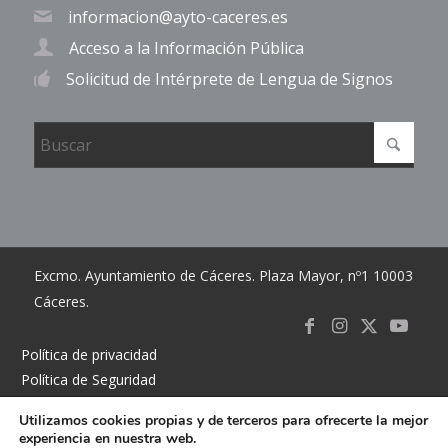
informacion@ayto-caceres.es
Acceso a la Información Pública
Solicitud de Intérprete de Lengua de Signos
Excmo. Ayuntamiento de Cáceres. Plaza Mayor, nº1 10003
Cáceres.
Link to
Link to
Link
Link t
Política de privacidad
Política de Seguridad
Facebook
Instagram
to X
Youtub
Política de cookies
Utilizamos cookies propias y de terceros para ofrecerte la mejor
Accesibilidad
experiencia en nuestra web.