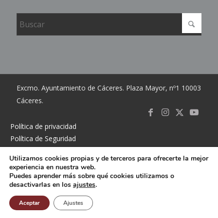
Excmo. Ayuntamiento de Cáceres. Plaza Mayor, nº1 10003
Cáceres.
Link to
Link to
Link
Link t
Política de privacidad
Política de Seguridad
Facebook
Instagram
to X
Youtub
Política de cookies
Utilizamos cookies propias y de terceros para ofrecerte la mejor
Accesibilidad
experiencia en nuestra web.
Mapa del sitio
Puedes aprender más sobre qué cookies utilizamos o
desactivarlas en los
ajustes
.
Contacto
Buzón
Aceptar
Ajustes