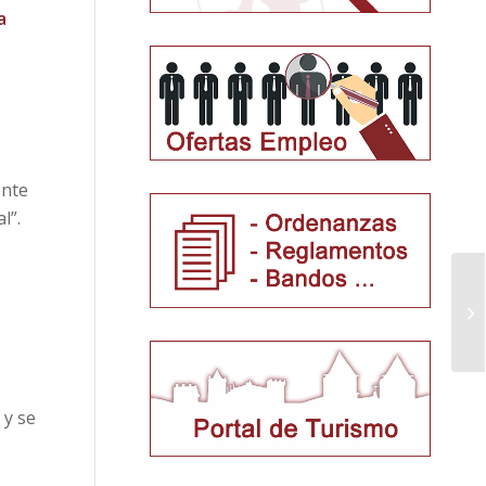
a
o
ente
l”.
 y se