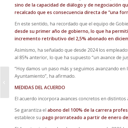
sino de la capacidad de diálogo y de negociación qu
recalcado que es consecuencia directa de “una form
En este sentido, ha recordado que el equipo de Gobi
desde su primer año de gobierno, lo que ha permi
incremento retributivo del 2,5% abonado en diciem
Asimismo, ha señalado que desde 2024 los empleados 
al 85% anterior, lo que ha supuesto “un avance de just
“Hoy damos un paso más y seguimos avanzando en la 
El Ayuntamiento de
Ayuntamiento”, ha afirmado.
Cáceres finaliza la
MEDIDAS DEL ACUERDO
mejora de los caminos
públicos municipales...
El acuerdo incorpora avances concretos en distintos 
Se garantiza el
abono del 100% de la carrera profes
establece su
pago prorrateado a partir de enero de 