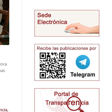
jora
bas
ncia,