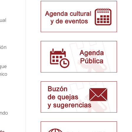
ual
ión
 que
mico
endo