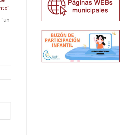
 de
nto”.
s “un