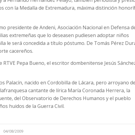
s con la Medalla de Extremadura, máxima distinción honoríf
mo presidente de Andeni, Asociación Nacional en Defensa d
milias extremeñas que lo deseasen pudiesen adoptar niños
lla le será concedida a título póstumo. De Tomás Pérez Dur
orte cacereños.
e RTVE Pepa Bueno, el escritor dombenitense Jesús Sánche
 Palacín, nacido en Cordobilla de Lácara, pero arroyano d
llafranquesa cantante de lírica María Coronada Herrera, la
Fuente, del Observatorio de Derechos Humanos y el pueblo
os huidos de la Guerra Civil.
04/08/2009