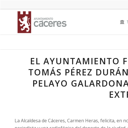
EL AYUNTAMIENTO F
TOMÁS PÉREZ DURÁ
PELAYO GALARDONA
EXT
La Alcaldesa de Cáceres, Carmen Heras, felicita, en
periodista y voz radiofónica del deporte de la ciuda