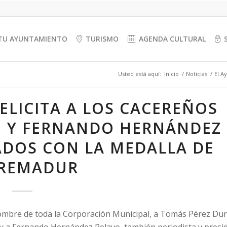
TU AYUNTAMIENTO
TURISMO
AGENDA CULTURAL
Usted está aquí:
Inicio
/
Noticias
/
El A
ELICITA A LOS CACEREÑOS
N Y FERNANDO HERNÁNDEZ
DOS CON LA MEDALLA DE
REMADUR
 nombre de toda la Corporación Municipal, a Tomás Pérez Dur
d, y a Fernando Hernández Pelayo, también periodista y presi