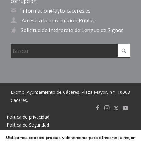
corrupción
informacion@ayto-caceres.es
Acceso a la Información Pública
Solicitud de Intérprete de Lengua de Signos
Excmo. Ayuntamiento de Cáceres. Plaza Mayor, nº1 10003
Cáceres.
Link to
Link to
Link
Link t
Política de privacidad
Política de Seguridad
Facebook
Instagram
to X
Youtub
Política de cookies
Utilizamos cookies propias y de terceros para ofrecerte la mejor
Accesibilidad