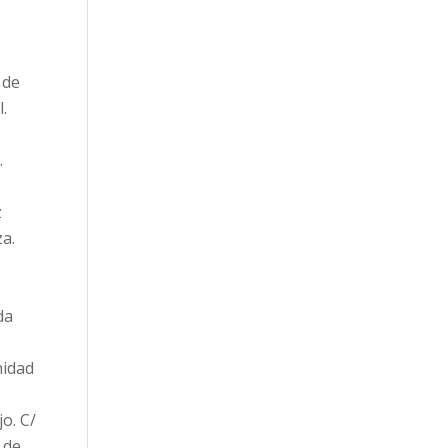
 de
.
.
z
za.
da
nidad
o. C/
n de