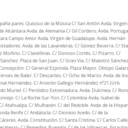
paña pares. Quiosco de la Música C/ San Antón Avda. Virgen
Alcántara Avda. de Alemania C/ Gil Cordero; Avda. Portugal
lara Campo Amor Avda. Virgen de Guadalupe. Avda. Hernán
stadores. Avda. de las Lavanderas. C/ Gómez Becerra. C/ Sta
 Moñino. C/ Clavellinas. C/ Donoso Cortés. C/ Pizarro. C/
o
Sá
nchez. Plaza de San Juan. C/ Gran Vía. C/ Maestro
Sá
nche
a Concepción. C/ General Ezponda. Plaza Mayor. Obispo Galar
Héroes de Baler. C/ Descartes. C/ Ocho de Marzo. Avda. de los
enal Hernández. C/ Arsenio Gallego Hernández nº21 (Urb.
do Muriel. C/ Periódico Extremadura. Avda. Dulcinea. C/ Ron
oncejo. C/ La Roche Sur-Yon. C/ Colombia Avda. Isabel de
/ Atahualpa. C/ Mulhacén. C/ del Redoble. Avda. de la Hispa
nda Renfe C/ Andalucía. C/ Dionisio Acedo. C/ de la
eres. Avda. Constitución. C/ Santa Cristina. C/ Carlos Callej
a del Hierro. C/ Remedios Buendía. C/ de las Villuercas. Estació