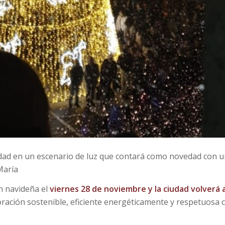
udad en un escenario de luz que contará como novedad con 
María
n navideña el
viernes
28 de noviembre
y la ciudad volverá 
ración sostenible, eficiente energéticamente y respetuosa 