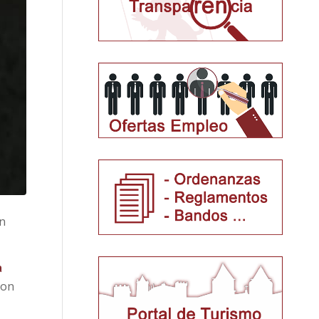
un
a
con