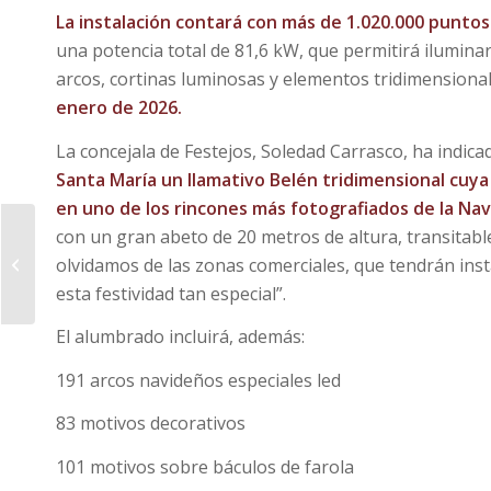
La instalación contará con más de 1.020.000 puntos 
una potencia total de 81,6 kW, que permitirá ilumina
arcos, cortinas luminosas y elementos tridimension
enero
de 2026.
La concejala de Festejos, Soledad Carrasco, ha indic
Santa
Mar
ía un llamativo Belén tridimensional cuy
en uno de los rincones más fotografiados de la Na
La Junta Local de
con un gran abeto de 20 metros de altura, transitabl
Seguridad acuerda
olvidamos de las zonas comerciales, que tendrán inst
por unanimidad
esta festividad tan especial”.
suspender el Mercado
Medieval...
El alumbrado incluirá, además:
191 arcos navideños especiales led
83 motivos decorativos
101 motivos sobre báculos de farola