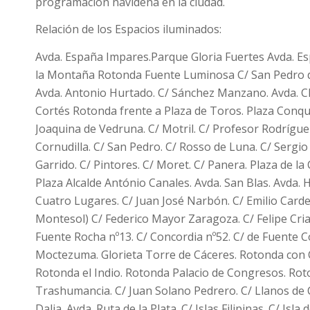
programación navideña en la ciudad.
Relación de los Espacios iluminados:
Avda. España Impares.Parque Gloria Fuertes Avda. Es
la Montaña Rotonda Fuente Luminosa C/ San Pedro de 
Avda. Antonio Hurtado. C/
Sá
nchez Manzano. Avda. C
Cortés Rotonda frente a Plaza de Toros. Plaza Conqui
Joaquina de Vedruna. C/ Motril. C/ Profesor Rodríguez
Cornudilla. C/ San Pedro. C/ Rosso de Luna. C/ Sergi
Garrido. C/ Pintores. C/ Moret. C/ Panera. Plaza de l
Plaza Alcalde António Canales. Avda. San Blas. Avda. 
Cuatro Lugares. C/ Juan José Narbón. C/ Emilio Card
Montesol) C/ Federico Mayor Zaragoza. C/ Felipe Cria
Fuente Rocha nº13. C/ Concordia nº52. C/ de Fuente C
Moctezuma. Glorieta Torre de Cáceres. Rotonda con C
Rotonda el Indio. Rotonda Palacio de Congresos. Roto
Trashumancia. C/ Juan Solano Pedrero. C/ Llanos de Các
Dalia. Avda. Ruta de la Plata. C/ Islas Filipinas. C/ Isl