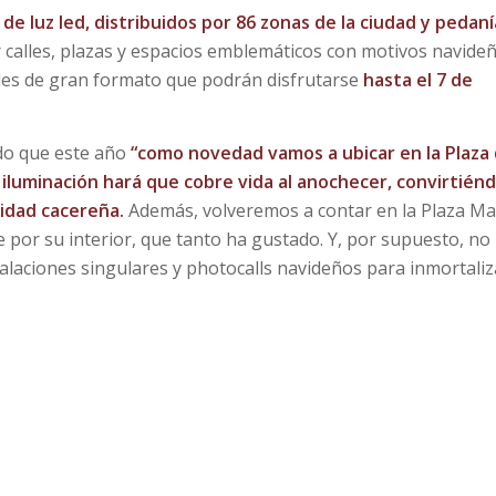
de luz led, distribuidos por 86 zonas de la ciudad
y pedaní
r calles, plazas y espacios emblemáticos con motivos navide
ales de gran formato que podrán disfrutarse
hasta el
7 de
ado que este año
“como novedad vamos a ubicar en la Plaza
a iluminación hará que cobre vida al anochecer, convirtién
vidad cacereña.
Además, volveremos a contar en la Plaza M
e por su interior, que tanto ha gustado. Y, por supuesto, no
alaciones singulares y photocalls navideños para inmortaliz