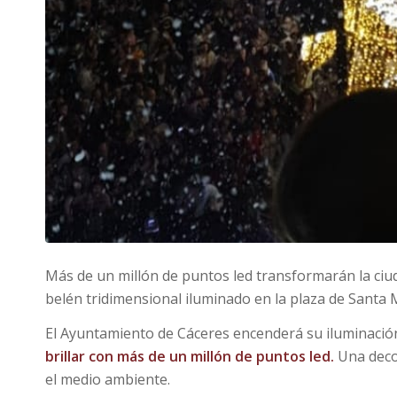
Más de un millón de puntos led transformarán la ci
belén tridimensional iluminado en la plaza de Santa 
El Ayuntamiento de Cáceres encenderá su iluminació
brillar con
más de un millón de puntos led.
Una deco
el medio ambiente.