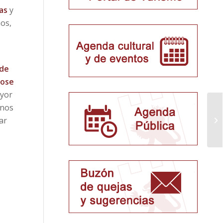
as
y
ños,
 de
dose
ayor
 nos
ar