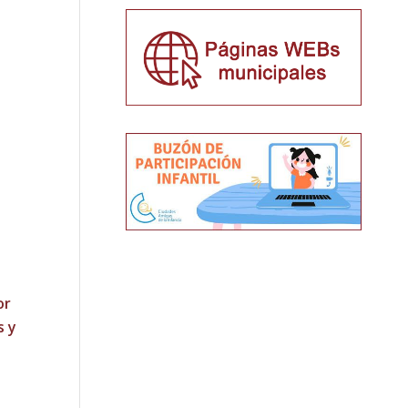
or
s y