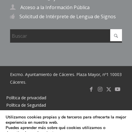
Acceso a la Información Pública
Solicitud de Intérprete de Lengua de Signos
Excmo. Ayuntamiento de Cáceres. Plaza Mayor, nº1 10003
Cáceres.
Link to
Link to
Link
Link t
Política de privacidad
Política de Seguridad
Facebook
Instagram
to X
Youtub
Política de cookies
Utilizamos cookies propias y de terceros para ofrecerte la mejor
Accesibilidad
experiencia en nuestra web.
Mapa del sitio
Puedes aprender más sobre qué cookies utilizamos o